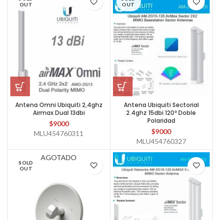
OUT
OUT
Antena Omni Ubiquiti 2,4ghz
Antena Ubiquiti Sectorial
Airmax Dual 13dbi
2.4ghz 15dbi 120º Doble
Polaridad
$
9000
$
9000
MLU454760311
MLU454760327
AGOTADO
SOLD
OUT