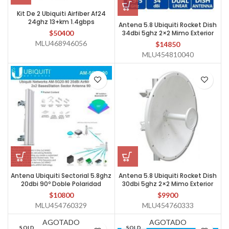
Kit De 2 Ubiquiti Airfiber Af24
24ghz 13+km 1.4gbps
Antena 5.8 Ubiquiti Rocket Dish
$
50400
34dbi 5ghz 2×2 Mimo Exterior
MLU468946056
$
14850
MLU454810040
Antena Ubiquiti Sectorial 5.8ghz
Antena 5.8 Ubiquiti Rocket Dish
20dbi 90º Doble Polaridad
30dbi 5ghz 2×2 Mimo Exterior
$
10800
$
9900
MLU454760329
MLU454760333
AGOTADO
AGOTADO
SOLD
SOLD