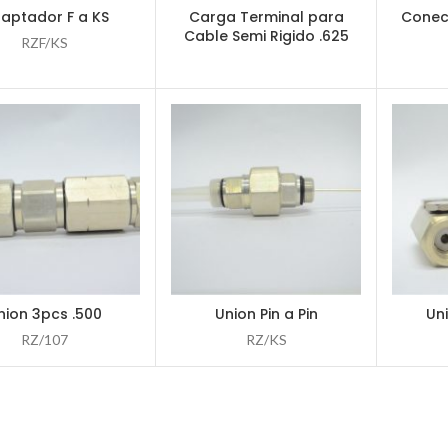
aptador F a KS
Carga Terminal para
Conec
LEER MÁS
LEER MÁS
Cable Semi Rigido .625
RZF/KS
nion 3pcs .500
Union Pin a Pin
Uni
LEER MÁS
LEER MÁS
RZ/107
RZ/KS