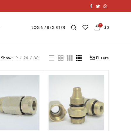
0
T
LOGIN / REGISTER
$
0
Show
9
24
36
Filters