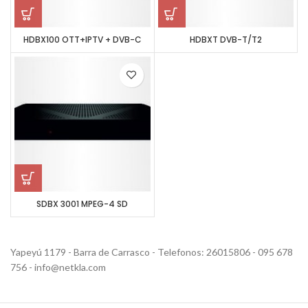
HDBX100 OTT+IPTV + DVB-C
HDBXT DVB-T/T2
SDBX 3001 MPEG-4 SD
Yapeyú 1179 - Barra de Carrasco - Telefonos: 26015806 - 095 678
756 - info@netkla.com