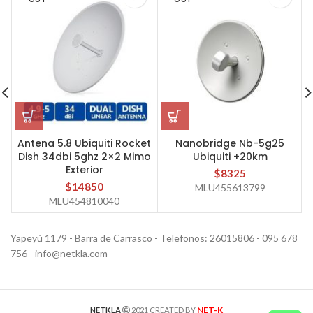
Antena 5.8 Ubiquiti Rocket
Nanobridge Nb-5g25
Dish 34dbi 5ghz 2×2 Mimo
Ubiquiti +20km
Exterior
$
8325
$
14850
MLU455613799
MLU454810040
Yapeyú 1179 - Barra de Carrasco - Telefonos: 26015806 - 095 678
756 - info@netkla.com
NET-K
NETKLA
2021 CREATED BY