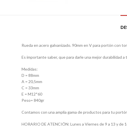
DE
Rueda en acero galvanizado. 90mm en V para portón con torn
Es importante saber, que para darle una mejor durabilidad 
Medidas:
D = 88mm
A = 20,5mm
C = 33mm
E = M12*60
Peso= 840gr
Contamos con una amplia gama de productos para tu portón, 
HORARIO DE ATENCIÓN: Lunes a Viernes de 9 a 13 y de 14