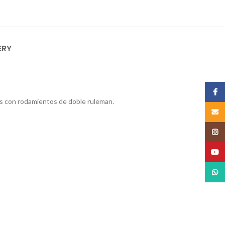
ERY
Face
os con rodamientos de doble ruleman.
Email
Insta
YouT
What