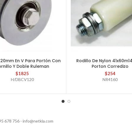
120mm En V Para Portón Con
Rodillo De Nylon 41x60m1
AÑADIR AL CARRITO
AÑADIR AL CARRITO
ornillo Y Doble Ruleman
Porton Corredizo
$
1825
$
254
H/DBCV120
NR4160
95 678 756 - info@netkla.com