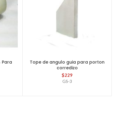
4 Para
Tope de angulo guia para porton
AÑADIR AL CARRITO
corredizo
Juego 
$
229
GS-3