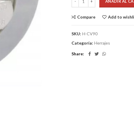
AÑADIR AL C
Compare
Add to wishl
SKU:
H-CV90
Categoría:
Herrajes
Share