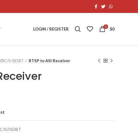
0
T
LOGIN / REGISTER
$
0
DVBC/S/ISDBT
RTSP to ASI Receiver
Receiver
ist
BC/S/ISDBT