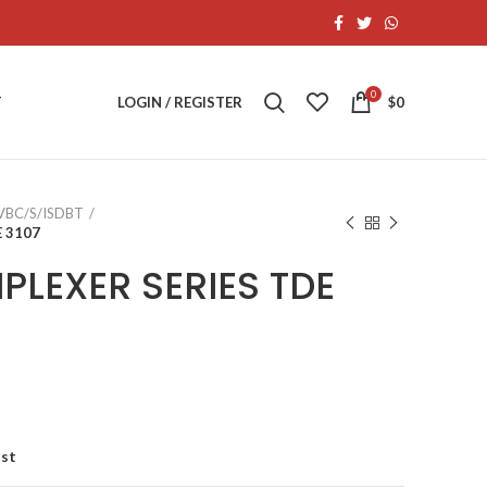
0
T
LOGIN / REGISTER
$
0
DVBC/S/ISDBT
 3107
PLEXER SERIES TDE
ist