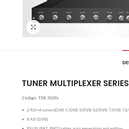
Click to enlarge
DE
TUNER MULTIPLEXER SERIES
Código: TDE 3107x
2 ASI+6 tuners(DVB-C/DVB-S/DVB-S2/DVB-T/DVB-T2
8 ASI (DVB)
PSI/SI (PAT, PMT) tables auto generation and edition