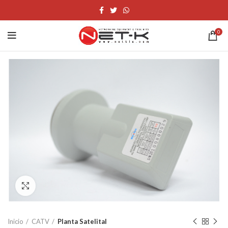
0
Click to enlarge
Inicio
CATV
Planta Satelital