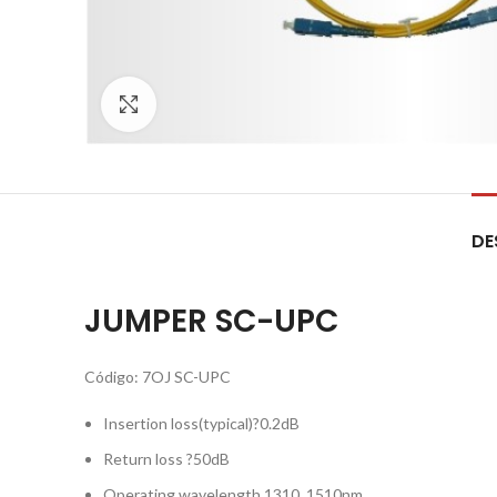
Click to enlarge
DE
JUMPER SC-UPC
Código: 7OJ SC-UPC
Insertion loss(typical)?0.2dB
Return loss ?50dB
Operating wavelength 1310, 1510nm