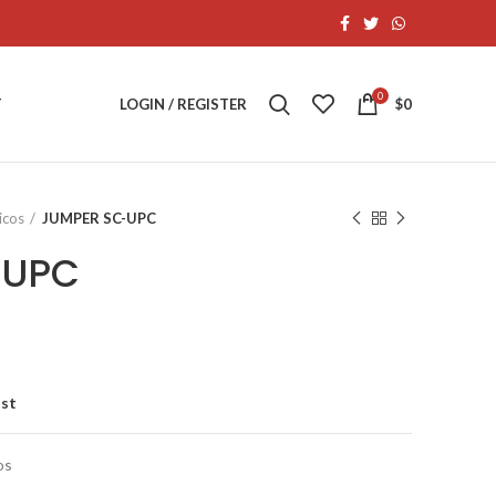
0
T
LOGIN / REGISTER
$
0
icos
JUMPER SC-UPC
-UPC
ist
os