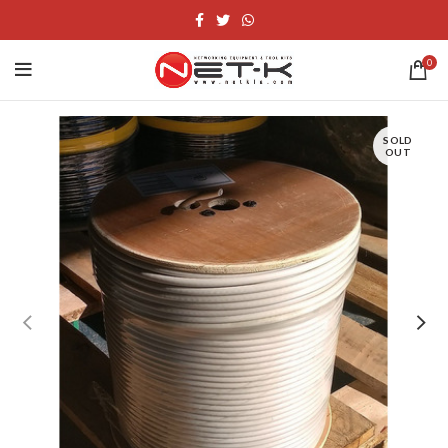
0
SOLD
OUT