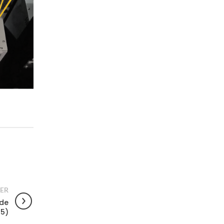
ER
 de
15)