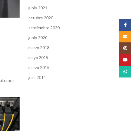
junio 2021
octubre 2020
Face
septiembre 2020
Email
junio 2020
marzo 2018
o
Insta
mayo 2015
YouT
marzo 2015
What
julio 2014
al o por