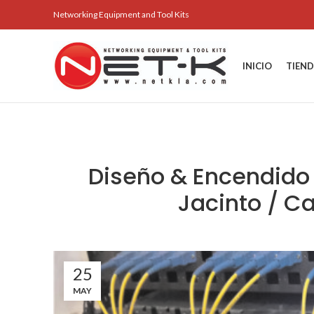
Networking Equipment and Tool Kits
INICIO
TIEN
Diseño & Encendido
Jacinto / C
25
MAY